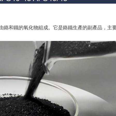
由鉻和鐵的氧化物組成。它是鉻鐵生產的副產品，主