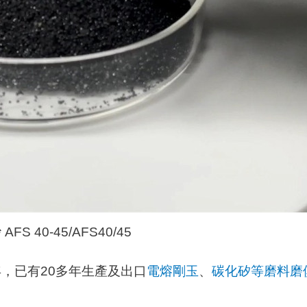
FS 40-45/AFS40/45
年，已有
20多年生產及出口
電熔剛玉
、
碳化矽等磨料磨