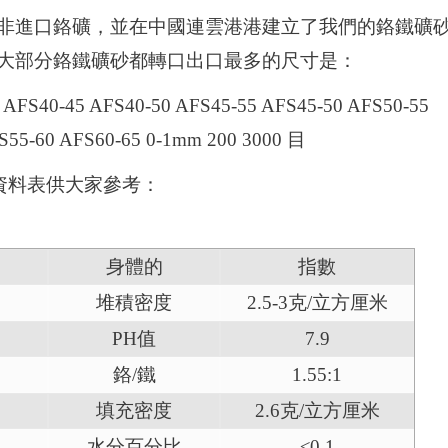
非進口鉻礦，並在中國連雲港港建立了我們的鉻鐵礦
大部分鉻鐵礦砂都轉口出口最多的尺寸是：
 AFS40-45 AFS40-50 AFS45-55 AFS45-50 AFS50-55
S55-60 AFS60-65 0-1mm 200 3000 目
術資料表供大家參考：
身體的
指數
堆積密度
2.5-3克/立方厘米
PH值
7.9
鉻/鐵
1.55:1
填充密度
2.6克/立方厘米
水分百分比
≤0.1