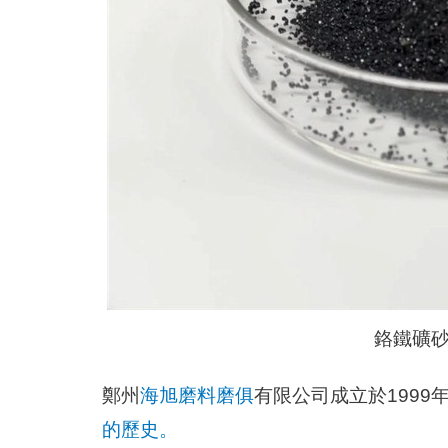
鉻鐵礦砂 A
鄭州
海旭磨料磨俱
有限公司成立於1999
的歷史。